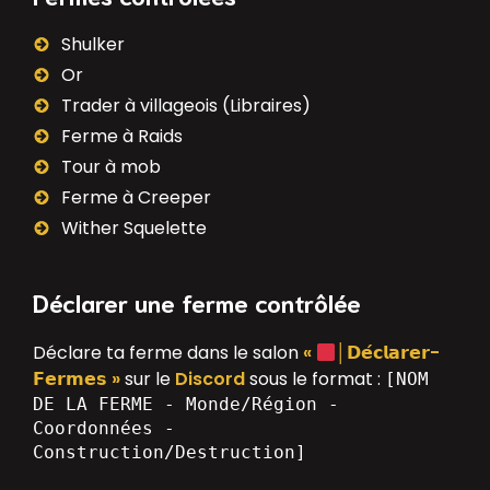
Shulker
Or
Trader à villageois (Libraires)
Ferme à Raids
Tour à mob
Ferme à Creeper
Wither Squelette
Déclarer une ferme contrôlée
Déclare ta ferme dans le salon
«
│𝗗𝗲́𝗰𝗹𝗮𝗿𝗲𝗿-
𝗙𝗲𝗿𝗺𝗲𝘀 »
sur le
Discord
sous le format :
[NOM
DE LA FERME - Monde/Région -
Coordonnées -
Construction/Destruction]