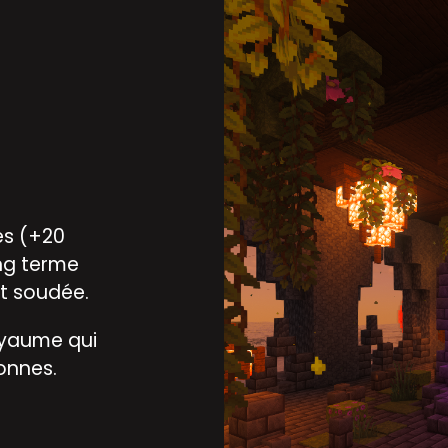
es (+20
ong terme
t soudée.
oyaume qui
onnes.