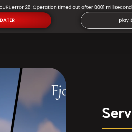
(cURL error 28: Operation timed out after 8001 millisecon
DATER
play.i
Serv