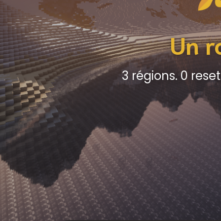
Un r
3 régions. 0 res