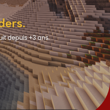
ders.
it depuis +3 ans.