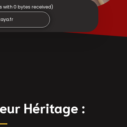
ds with 0 bytes received)
taya.fr
eur Héritage :